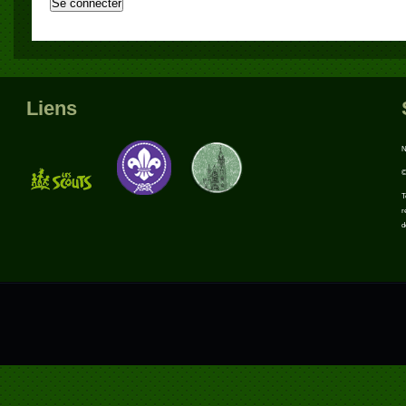
Liens
N
©
T
r
d