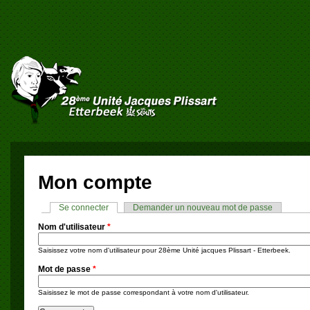
Mon compte
Se connecter
(onglet actif)
Demander un nouveau mot de passe
Onglets principaux
Nom d'utilisateur
*
Saisissez votre nom d'utilisateur pour 28ème Unité jacques Plissart - Etterbeek.
Mot de passe
*
Saisissez le mot de passe correspondant à votre nom d'utilisateur.