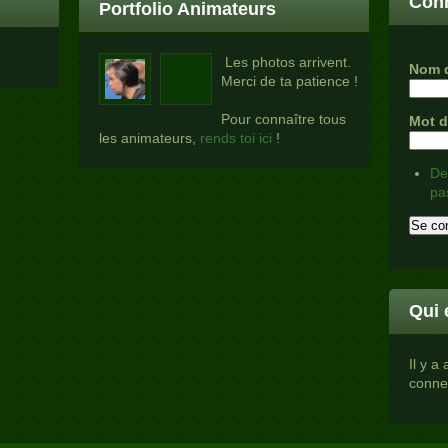
Conn
Portfolio Animateurs
Les photos arrivent.
Nom d
Merci de ta patience !
Pour connaître tous
Mot 
les animateurs,
rends toi ici
!
De
pa
Qui 
Il y a
conne