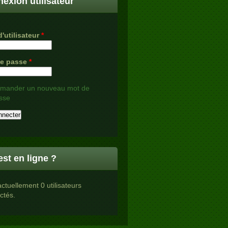
exion utilisateur
'utilisateur
*
de passe
*
mander un nouveau mot de
sse
est en ligne ?
 actuellement 0 utilisateurs
ctés.