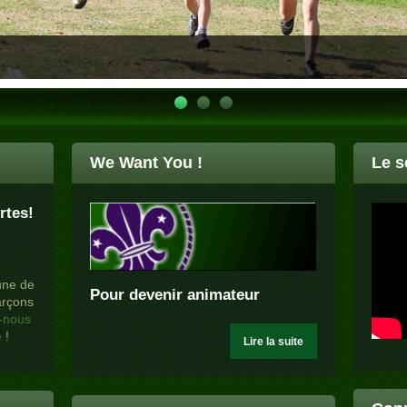
We Want You !
Le s
rtes!
'une de
Pour devenir animateur
arçons
-nous
e
!
Lire la suite